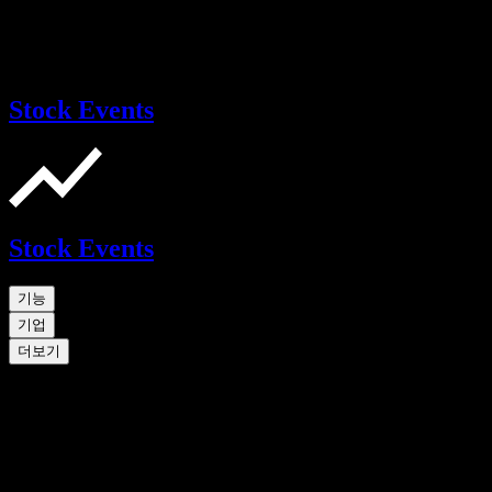
Stock Events
Stock Events
기능
기업
더보기