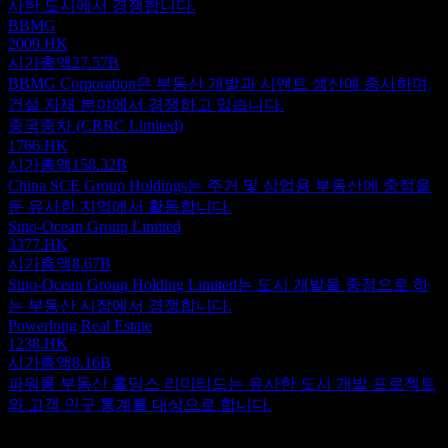
사한 도시에서 경쟁합니다.
BBMG
2009.HK
시가총액
27.57B
BBMG Corporation은 부동산 개발과 시멘트 생산에 종사하며,
건설 자재 분야에서 경쟁하고 있습니다.
중국중차 (CRRC Limited)
1766.HK
시가총액
158.32B
China SCE Group Holdings는 주거 및 상업용 부동산에 중점을
둔 유사한 지역에서 활동합니다.
Sino-Ocean Group Limited
3377.HK
시가총액
8.67B
Sino-Ocean Group Holding Limited는 도시 개발을 중점으로 하
는 부동산 시장에서 경쟁합니다.
Powerlong Real Estate
1238.HK
시가총액
8.16B
파워롱 부동산 홀딩스 리미티드는 유사한 도시 개발 프로젝트
와 고객 인구 통계를 대상으로 합니다.