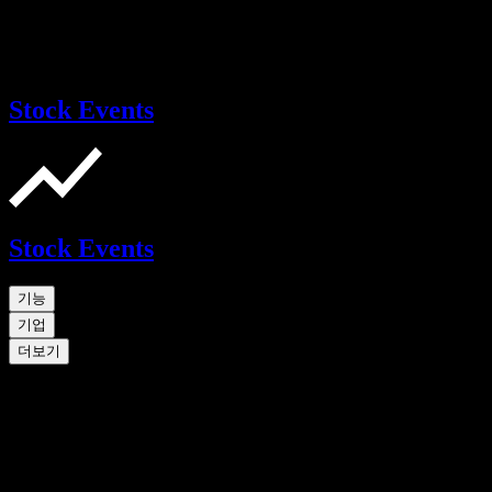
Stock Events
Stock Events
기능
기업
더보기