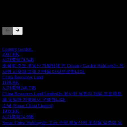
-241.39M
순이익
경쟁사
이 목록은 최근 시장 이벤트를 기반으로 한 분석입니다. 투자
권고가 아닙니다.
Country Garden.
2007.HK
시가총액
76.54B
중국의 주요 부동산 개발업체 인 Country Garden Holdings는 유
사한 시장과 고객 기반을 대상으로합니다.
China Resources Land
1109.HK
시가총액
246.73B
China Resources Land Limited는 유사한 유형의 개발 프로젝트
를 동일한 지역에서 운영합니다.
수낙 (Sunac China Limited)
1918.HK
시가총액
24.96B
Sunac China Holdings는 고급 주택 부동산에 초점을 맞추며 유