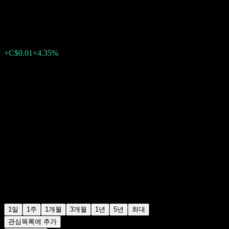
C$0.2400
2
+C$0.01
+4.35%
Friday 16:18
1일
1주
1개월
3개월
1년
5년
최대
관심목록에 추가