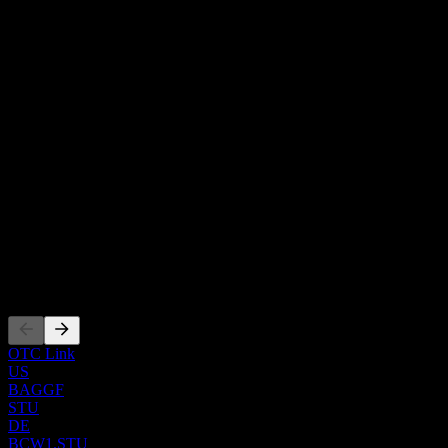
정보
탐사 단계의 주니어 광업 기업인 Blende Silver는 캐나다 내 광
물 자산의 식별, 인수, 탐사 및 개발을 수행합니다. 이 회사는
은, 납 및 아연 매장량을 탐사하고 있습니다. 주요 자산은 회사
Show more...
가 100% 소유한 Blende 자산으로, 유콘 준주(Yukon Territory)의
CEO
Mayo 광구에 위치한 5,434 헥타르 면적의 260개 석영 광업권
Mr. Andrew Hutchinson Rees B.Com.
으로 구성되어 있습니다. 이전 사명은 Blind Creek Resources
국가
Ltd.였으며, 2020년 12월에 Blende Silver Corp.로 사명을 변경했
캐나다
습니다. Blende Silver는 2004년에 설립되었으며 캐나다 밴쿠버
ISIN
에 본사를 두고 있습니다.
CA09352R1055
상장
OTC Link
US
BAGGF
STU
DE
BCW1.STU