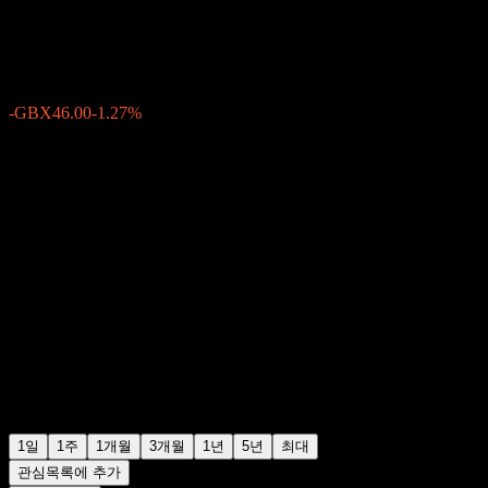
GBX3,584.00
203
-GBX46.00
-1.27%
Wednesday 15:35
1일
1주
1개월
3개월
1년
5년
최대
관심목록에 추가