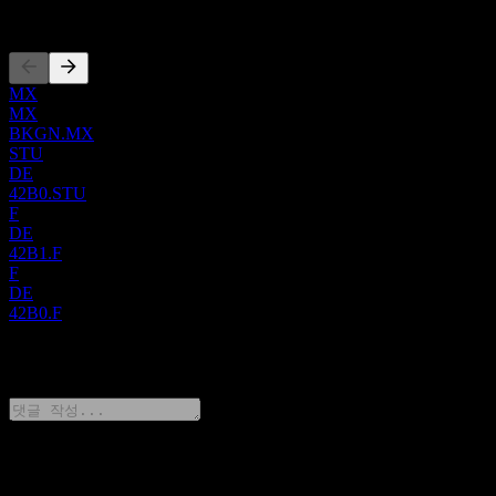
상장
MX
MX
BKGN.MX
STU
DE
42B0.STU
F
DE
42B1.F
F
DE
42B0.F
0 Comments
생각을 공유하기