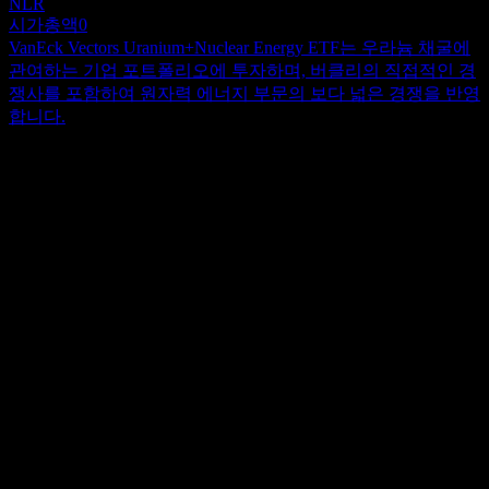
NLR
시가총액
0
VanEck Vectors Uranium+Nuclear Energy ETF는 우라늄 채굴에
관여하는 기업 포트폴리오에 투자하며, 버클리의 직접적인 경
쟁사를 포함하여 원자력 에너지 부문의 보다 넓은 경쟁을 반영
합니다.
정보
Berkeley Group Holdings plc는 자회사와 함께 영국 내 주택 및
지역 사회를 건설합니다. 이 회사는 주거 중심 및 복합 용도 부
동산 개발과 부수적 활동, 그리고 토지 매각 활동을 수행합니
Show more...
다. Berkeley, St Edward, St George, St James, St Joseph, St William
CEO
브랜드를 통해 운영됩니다. Berkeley Group Holdings plc는 1976
Mr. Robert Charles Grenville Perrins B.Sc., Bsc (Hons), F.C.A.
년에 설립되었으며 영국 코밤(Cobham)에 본사를 두고 있습니
직원
다.
2552
국가
영국
ISIN
GB00BP0RGD03