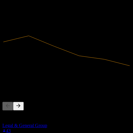
2020
2021
2022
2023
2024
2025
356.28B
매출
49.69B
순이익
다른 사람들이 팔로우
이 목록은 BKG.LSE을(를) 팔로우하는 Stock Events 사용자들
의 관심목록을 기반으로 합니다. 투자 권고가 아닙니다.
Legal & General Group
43