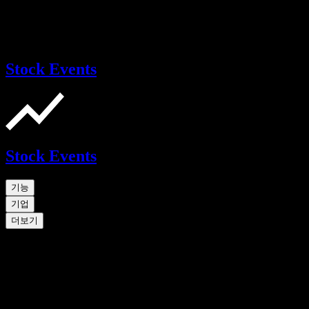
Stock Events
Stock Events
기능
기업
더보기