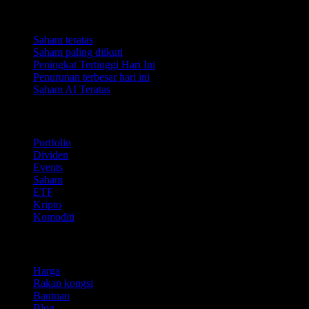
Koleksi
Saham teratas
Saham paling diikuti
Peningkat Tertinggi Hari Ini
Penurunan terbesar hari ini
Saham AI Teratas
Ciri
Portfolio
Dividen
Events
Saham
ETF
Kripto
Komoditi
company
Harga
Rakan kongsi
Bantuan
Blog