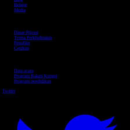
Belajar
Media
Perundangan
Dasar Privasi
Terma Perkhidmatan
Penafian
Cetakan
Untuk perniagaan
Data acara
Program Rakan Kongsi
Program pendidikan
Twitter