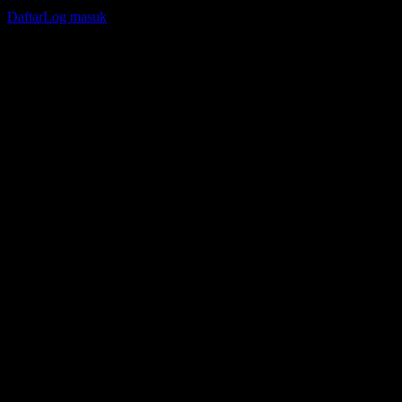
jejak portfolio atau dividen anda.
Daftar
Log masuk