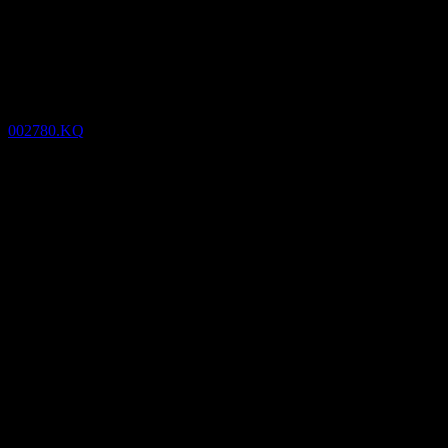
(002780.KQ) null
Keputusan
kewangan
002780.KQ
31
Dec
Disahkan
Mar 17
Jun 17
Sep 17
Dec 17
19.39
34.55
49.71
64.87
Butiran
EPS dijangka