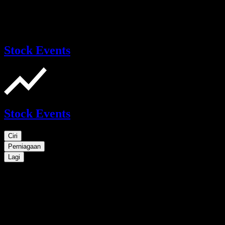
Stock Events
Stock Events
Ciri
Perniagaan
Lagi