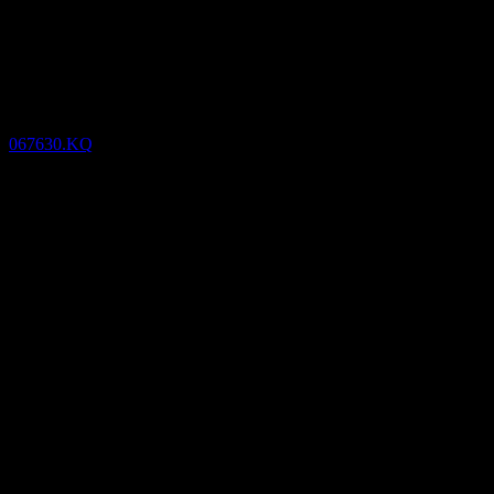
(067630.KQ) Q2 2023
Keputusan kewangan
067630.KQ
10
Aug
Dijangka
Nov 22
Feb 23
Q1 2023
Q2 2023
119
119.33
119.67
120
Butiran
EPS dijangka