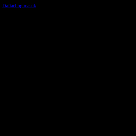
jejak portfolio atau dividen anda.
Daftar
Log masuk