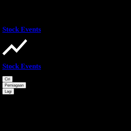
Stock Events
Stock Events
Ciri
Perniagaan
Lagi