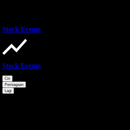
Stock Events
Stock Events
Ciri
Perniagaan
Lagi