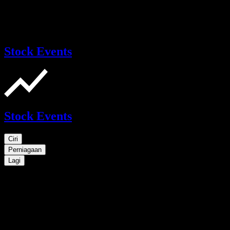
Stock Events
Stock Events
Ciri
Perniagaan
Lagi