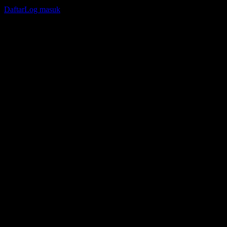
jejak portfolio atau dividen anda.
Daftar
Log masuk