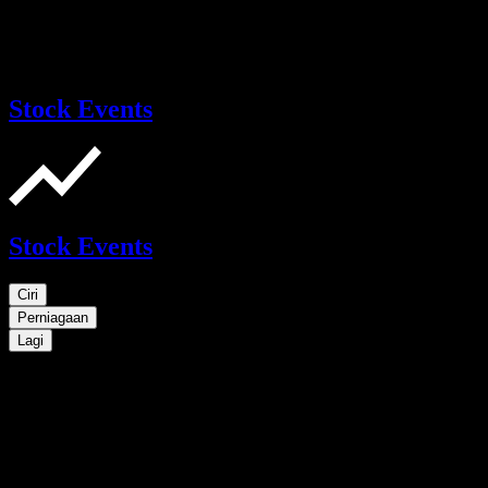
Stock Events
Stock Events
Ciri
Perniagaan
Lagi