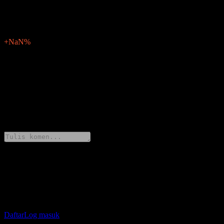
Tiada
EPS mengejut
0
Peratus kejutan
+NaN%
Deskripsi
PNE (PNE3.MU) akan melaporkan keputusan kewangan bagi Q3
2026 pada Ogos 13, 2026.
0 Comments
Kongsi pendapat anda
Muat turun aplikasi Stock Events
Daftar akaun Stock Events untuk buat senarai pantauan sendiri dan
jejak portfolio atau dividen anda.
Daftar
Log masuk