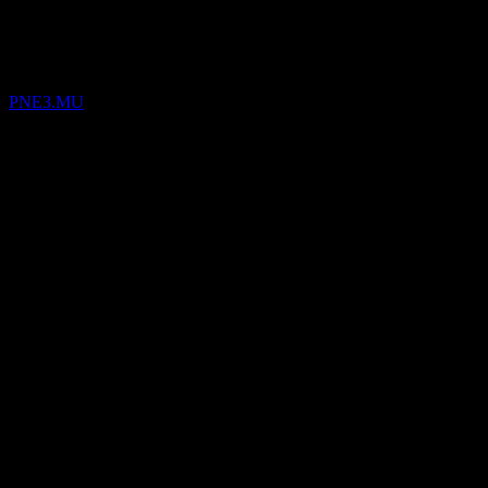
Keputusan kewangan
PNE3.MU
13
Aug
Disahkan
Seterusnya
999
333
-333
-999
Butiran
EPS dijangka
Tiada
EPS sebenar