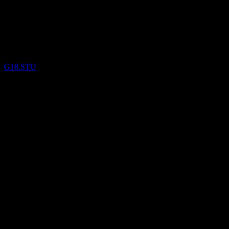
(G18.STU) Q3 2026
Keputusan
kewangan
G18.STU
5
Aug
Disahkan
Q1 2026
Q2 2026
Q3 2026
-0.68
-0.47
-0.26
-0.05
Butiran
EPS dijangka