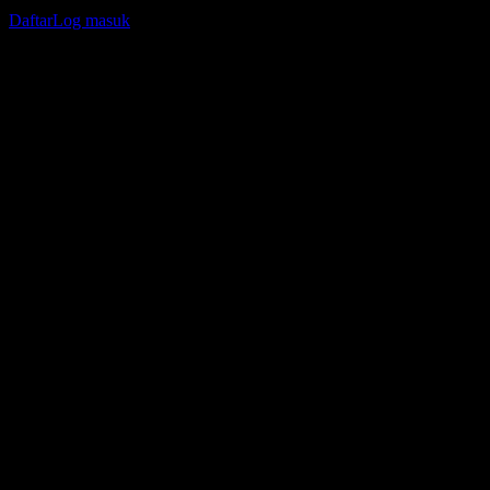
jejak portfolio atau dividen anda.
Daftar
Log masuk