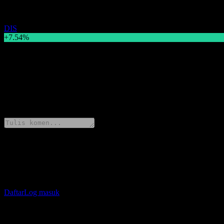
DIS
+7.54%
Deskripsi
Walt Disney Co) (DIS) naik +7.54% ke $108.06 hari ini.
0 Comments
Kongsi pendapat anda
Muat turun aplikasi Stock Events
Daftar akaun Stock Events untuk buat senarai pantauan sendiri dan jej
Daftar
Log masuk