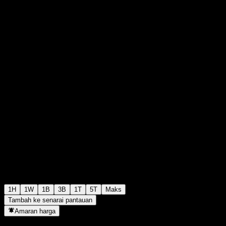
0
+0.00
+0%
00:00 Hari ini
1H
1W
1B
3B
1T
5T
Maks
Tambah ke senarai pantauan
Amaran harga