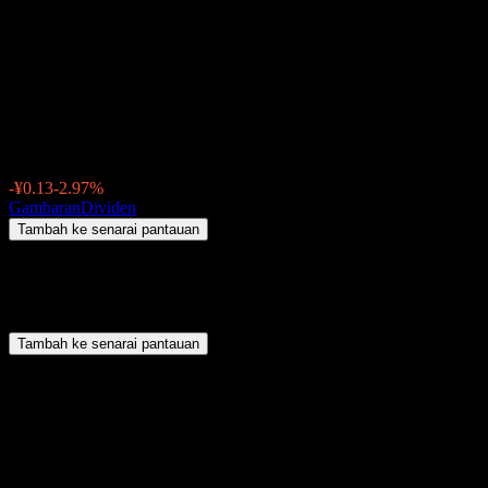
New JCM Group. (300157.SZ)
Dividen 2026: sejarah, tarikh
ex-dividen & hasil
¥4.25
-¥0.13
-2.97%
Thursday 00:00
Gambaran
Dividen
Tambah ke senarai pantauan
Ringkasan
New JCM Group. (300157.SZ) tidak membayar dividen.
Tambah ke senarai pantauan