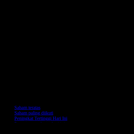
Koleksi
Saham teratas
Saham paling diikuti
Peningkat Tertinggi Hari Ini
Penurunan terbesar hari ini
Saham AI Teratas