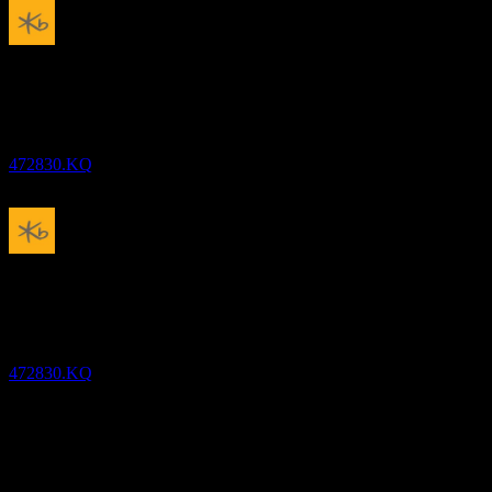
Pembayaran dividen
4
AUG
27
KB RISE US Treasury Bond 30Y Covered
Call
Dianggarkan
472830.KQ
Ex-dividen
30
AUG
27
KB RISE US Treasury Bond 30Y Covered
Call
Dianggarkan
472830.KQ