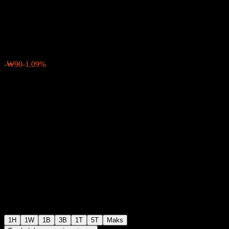
30Y Covered Call
₩8,180
4
-₩90
-1.09%
06:30 Hari ini
1H
1W
1B
3B
1T
5T
Maks