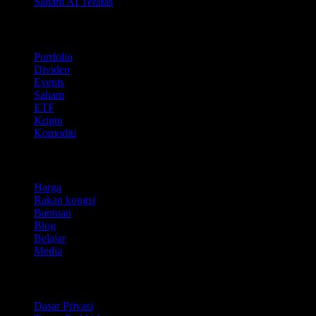
Saham AI Teratas
Ciri
Portfolio
Dividen
Events
Saham
ETF
Kripto
Komoditi
company
Harga
Rakan kongsi
Bantuan
Blog
Belajar
Media
Perundangan
Dasar Privasi