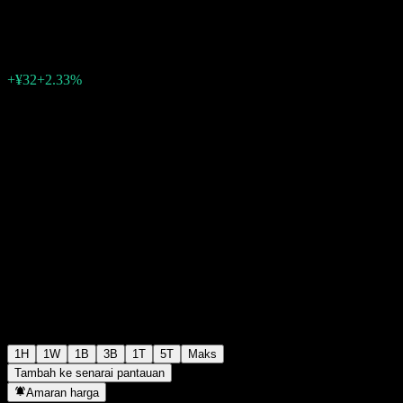
¥1,408
3
+¥32
+2.33%
Friday 06:30
1H
1W
1B
3B
1T
5T
Maks
Tambah ke senarai pantauan
Amaran harga