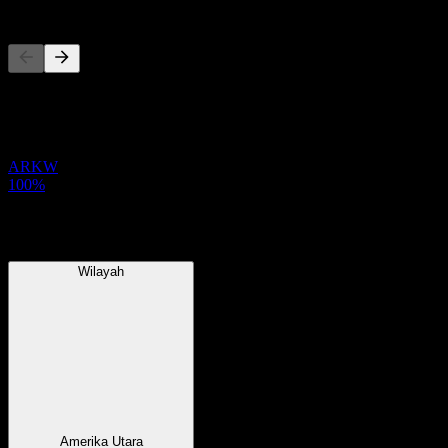
Pesaing
Senarai ini adalah analisis berdasarkan peristiwa pasaran terkini. Ia 
Portfolio
ARKW
100%
Wilayah
Wilayah
Amerika Utara