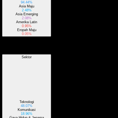
94.44%
Asia Maju
2.48%
Asia Emerging
2.08%
Amerika Latin
0.95%
Eropah Maju
0.05%
Sektor
Sektor
Teknologi
48.07%
Komunikasi
18.96%
Gaya Hidup & Jenama