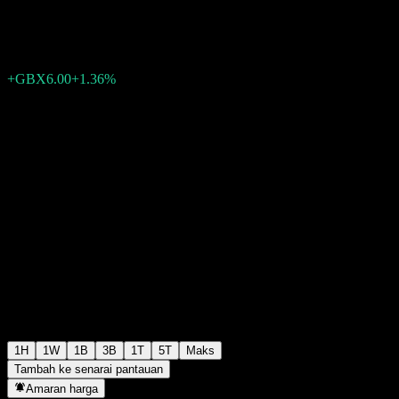
GBX446.30
0
+GBX6.00
+1.36%
15:20 Hari ini
1H
1W
1B
3B
1T
5T
Maks
Tambah ke senarai pantauan
Amaran harga