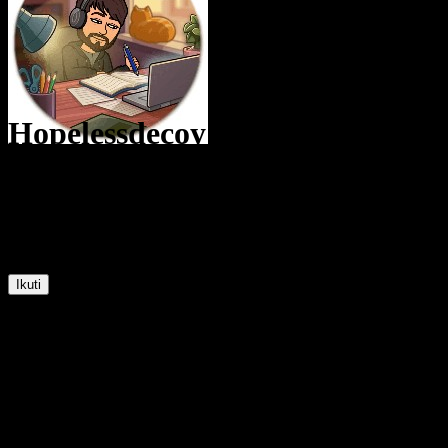
Hopelessdecoy
@
Hopelessdecoy
13
Posisi
6
Pengikut
2
Mengikuti
Ikuti