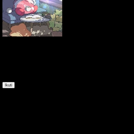
BLXNK
@
InvestBLXNK
11
Posisi
0
Pengikut
0
Mengikuti
Ikuti