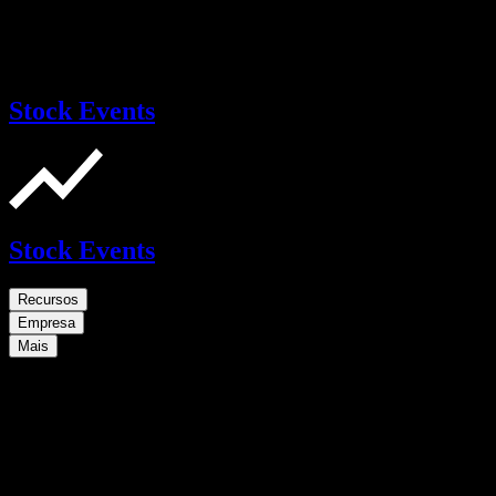
Stock Events
Stock Events
Recursos
Empresa
Mais