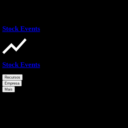
Stock Events
Stock Events
Recursos
Empresa
Mais