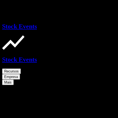
Stock Events
Stock Events
Recursos
Empresa
Mais