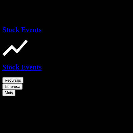
Stock Events
Stock Events
Recursos
Empresa
Mais