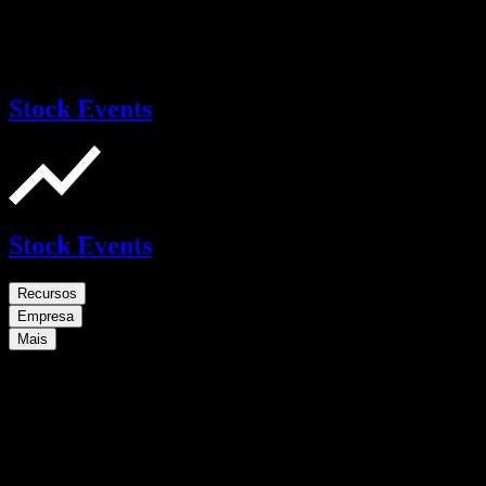
Stock Events
Stock Events
Recursos
Empresa
Mais