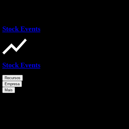
Stock Events
Stock Events
Recursos
Empresa
Mais