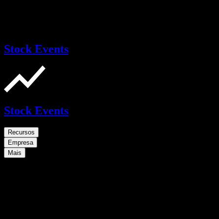
Stock Events
Stock Events
Recursos
Empresa
Mais