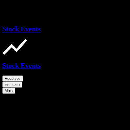
Stock Events
Stock Events
Recursos
Empresa
Mais