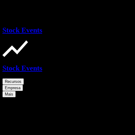
Stock Events
Stock Events
Recursos
Empresa
Mais