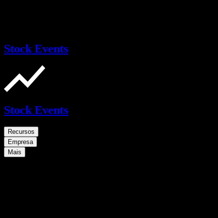
Stock Events
Stock Events
Recursos
Empresa
Mais