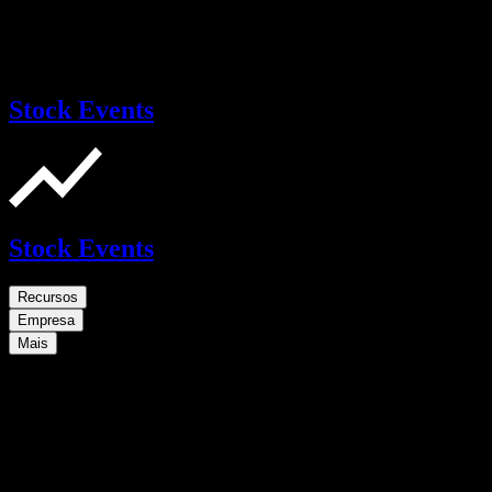
Stock Events
Stock Events
Recursos
Empresa
Mais