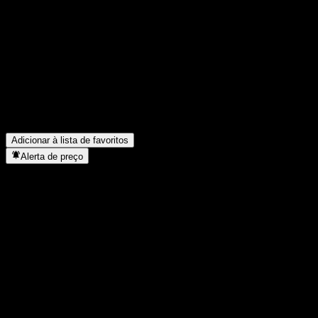
Compartilhe suas ideias
FAQ
Qual é o preço da ação da LANZHOU HUANGHE hoje?
▼
Qual é o símbolo da ação da LANZHOU HUANGHE?
▼
Em que setor está localizada a LANZHOU HUANGHE?
▼
Quando a LANZHOU HUANGHE concluiu o desdobro de ações
Adicionar à lista de favoritos
Alerta de preço