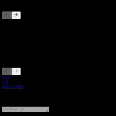
Concorrentes
Esta lista é uma análise baseada em eventos recentes do mercado. N
Sobre
Show more...
CEO
Listagens
SHG
CN
000929.SHG
0 Comments