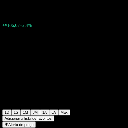
¥4.528,62
0
+¥106,07
+2,4%
Friday 07:00
1D
1S
1M
3M
1A
5A
Máx
Adicionar à lista de favoritos
Alerta de preço