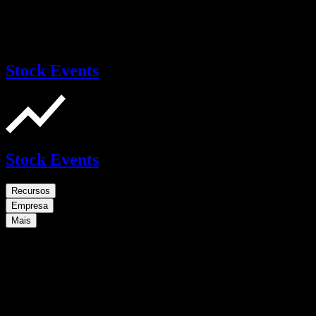
Stock Events
Stock Events
Recursos
Empresa
Mais