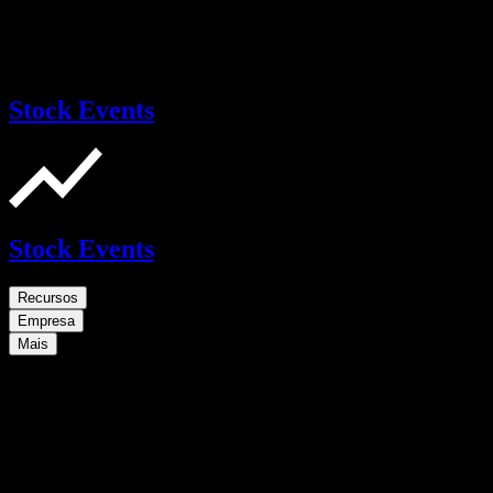
Stock Events
Stock Events
Recursos
Empresa
Mais