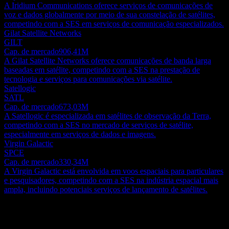
A Iridium Communications oferece serviços de comunicações de
voz e dados globalmente por meio de sua constelação de satélites,
competindo com a SES em serviços de comunicação especializados.
Gilat Satellite Networks
GILT
Cap. de mercado
906,41M
A Gilat Satellite Networks oferece comunicações de banda larga
baseadas em satélite, competindo com a SES na prestação de
tecnologia e serviços para comunicações via satélite.
Satellogic
SATL
Cap. de mercado
673,03M
A Satellogic é especializada em satélites de observação da Terra,
competindo com a SES no mercado de serviços de satélite,
especialmente em serviços de dados e imagens.
Virgin Galactic
SPCE
Cap. de mercado
330,34M
A Virgin Galactic está envolvida em voos espaciais para particulares
e pesquisadores, competindo com a SES na indústria espacial mais
ampla, incluindo potenciais serviços de lançamento de satélites.
Sobre