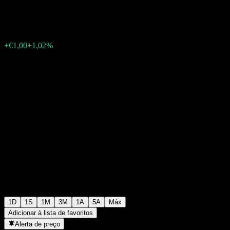
€99,20
366
+€1,00
+1,02%
07:34 Hoje
1D
1S
1M
3M
1A
5A
Máx
Adicionar à lista de favoritos
Alerta de preço