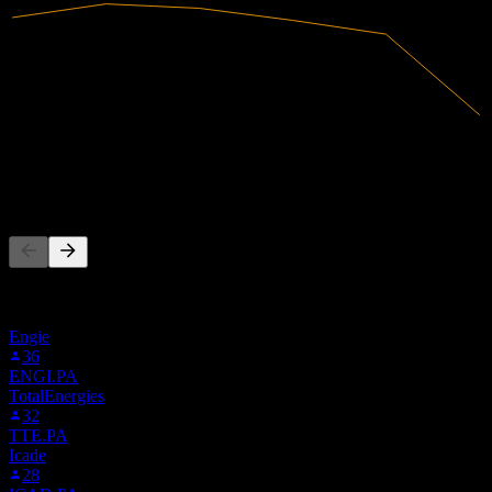
2,06B
Receita
-24,66M
Lucro líquido
As pessoas também seguem
Esta lista é baseada nas listas de favoritos dos usuários do Stock
Events que seguem 0QHK.LSE. Não é uma recomendação de
investimento.
Engie
36
ENGI.PA
TotalEnergies
32
TTE.PA
Icade
28