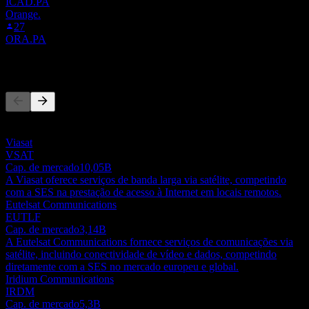
ICAD.PA
Orange.
27
ORA.PA
Concorrentes
Esta lista é uma análise baseada em eventos recentes do mercado.
Não é uma recomendação de investimento.
Viasat
VSAT
Cap. de mercado
10,05B
A Viasat oferece serviços de banda larga via satélite, competindo
com a SES na prestação de acesso à Internet em locais remotos.
Eutelsat Communications
EUTLF
Cap. de mercado
3,14B
A Eutelsat Communications fornece serviços de comunicações via
satélite, incluindo conectividade de vídeo e dados, competindo
diretamente com a SES no mercado europeu e global.
Iridium Communications
IRDM
Cap. de mercado
5,3B