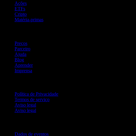
Ações
ETFs
Cripto
Matéria-primas
company
Preços
Parceiro
Ajuda
Blog
Aprender
Imprensa
Jurídico
Política de Privacidade
Termos de serviço
Aviso legal
Aviso legal
Para empresas
Dados de eventos