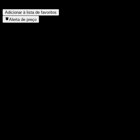
Quando a Sesa S.p.A. concluiu o desdobro de ações?
▼
Onde fica a sede da Sesa S.p.A.?
▼
Adicionar à lista de favoritos
Alerta de preço