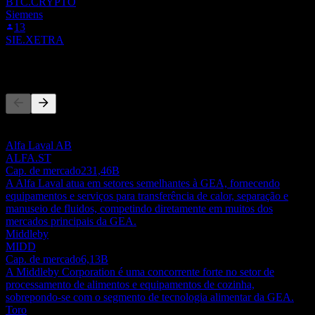
BTC.CRYPTO
Siemens
13
SIE.XETRA
Concorrentes
Esta lista é uma análise baseada em eventos recentes do mercado.
Não é uma recomendação de investimento.
Alfa Laval AB
ALFA.ST
Cap. de mercado
231,46B
A Alfa Laval atua em setores semelhantes à GEA, fornecendo
equipamentos e serviços para transferência de calor, separação e
manuseio de fluidos, competindo diretamente em muitos dos
mercados principais da GEA.
Middleby
MIDD
Cap. de mercado
6,13B
A Middleby Corporation é uma concorrente forte no setor de
processamento de alimentos e equipamentos de cozinha,
sobrepondo-se com o segmento de tecnologia alimentar da GEA.
Toro