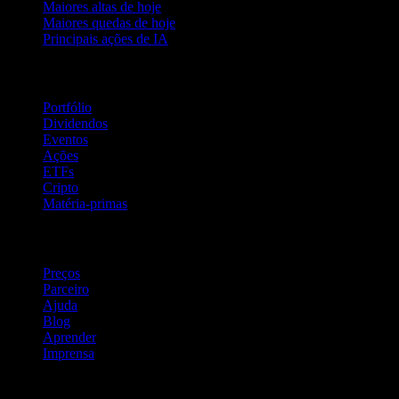
Maiores altas de hoje
Maiores quedas de hoje
Principais ações de IA
Recursos
Portfólio
Dividendos
Eventos
Ações
ETFs
Cripto
Matéria-primas
company
Preços
Parceiro
Ajuda
Blog
Aprender
Imprensa
Jurídico