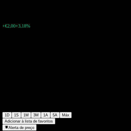
€64,95
82
+€2,00
+3,18%
Wednesday 08:26
1D
1S
1M
3M
1A
5A
Máx
Adicionar à lista de favoritos
Alerta de preço