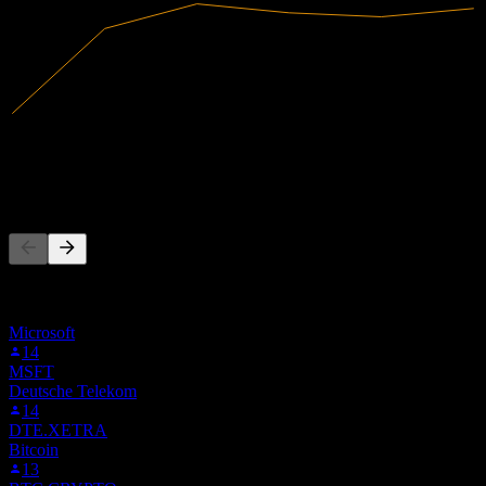
5,5B
Receita
414,01M
Lucro líquido
As pessoas também seguem
Esta lista é baseada nas listas de favoritos dos usuários do Stock
Events que seguem 1G.MI. Não é uma recomendação de
investimento.
Microsoft
14
MSFT
Deutsche Telekom
14
DTE.XETRA
Bitcoin
13