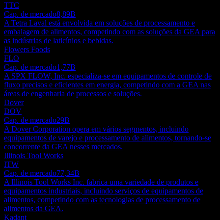
TTC
Cap. de mercado
8,89B
A Tetra Laval está envolvida em soluções de processamento e
embalagem de alimentos, competindo com as soluções da GEA para
as indústrias de laticínios e bebidas.
Flowers Foods
FLO
Cap. de mercado
1,77B
A SPX FLOW, Inc. especializa-se em equipamentos de controle de
fluxo precisos e eficientes em energia, competindo com a GEA nas
áreas de engenharia de processos e soluções.
Dover
DOV
Cap. de mercado
29B
A Dover Corporation opera em vários segmentos, incluindo
equipamentos de varejo e processamento de alimentos, tornando-se
concorrente da GEA nesses mercados.
Illinois Tool Works
ITW
Cap. de mercado
77,34B
A Illinois Tool Works Inc. fabrica uma variedade de produtos e
equipamentos industriais, incluindo serviços de equipamentos de
alimentos, competindo com as tecnologias de processamento de
alimentos da GEA.
Kadant