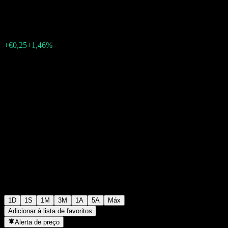
€17,40
153
+€0,25
+1,46%
06:02 Hoje
1D
1S
1M
3M
1A
5A
Máx
Adicionar à lista de favoritos
Alerta de preço