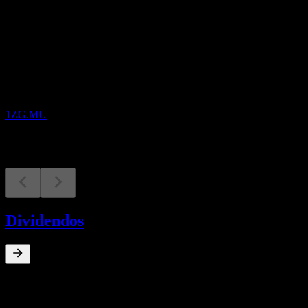
Próximos
Resultados financeiros
24
NOV
Zegona Communications
1ZG.MU
Dividendos
0
%
Rendimento de dividendos
Jan 26
€1,86