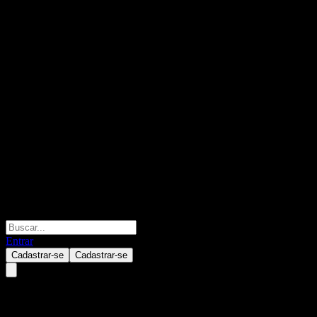
Entrar
Cadastrar-se
Cadastrar-se
Zegona Communications