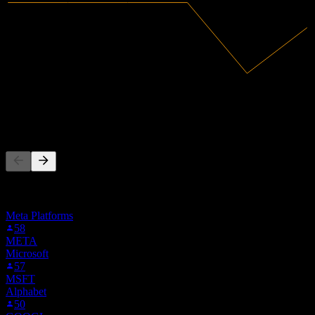
3,63B
Receita
-189,41M
Lucro líquido
As pessoas também seguem
Esta lista é baseada nas listas de favoritos dos usuários do Stock
Events que seguem 1ZG.MU. Não é uma recomendação de
investimento.
Meta Platforms
58
META
Microsoft
57
MSFT
Alphabet
50