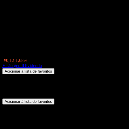
Beijing Hanbang Technology
(300449.SZ) Dividendo 2026:
histórico, datas ex-dividendo &
rendimento
¥7,04
-¥0,12
-1,68%
Friday 00:00
Visão geral
Dividendo
Adicionar à lista de favoritos
Resumo
Beijing Hanbang Technology (300449.SZ) não paga dividendos.
Adicionar à lista de favoritos