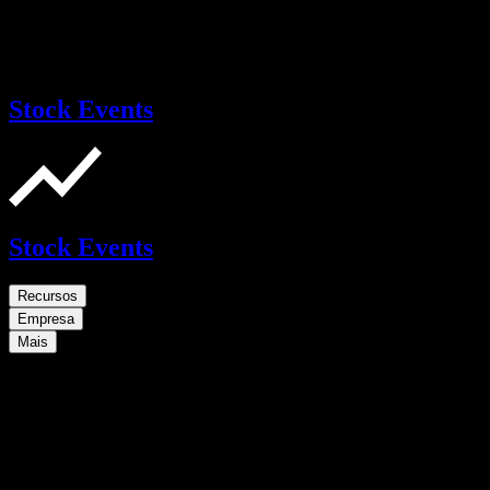
Stock Events
Stock Events
Recursos
Empresa
Mais