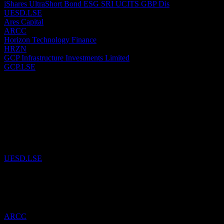
iShares UltraShort Bond ESG SRI UCITS GBP Dis
UESD.LSE
Ares Capital
ARCC
Horizon Technology Finance
HRZN
GCP Infrastructure Investments Limited
GCP.LSE
Passado
29
Jul
26
iShares UltraShort Bond ESG SRI UCITS GBP Dis
foi adicionado à l
UESD.LSE
21
May
26
Ares Capital
foi adicionado à lista de favoritos.
ARCC