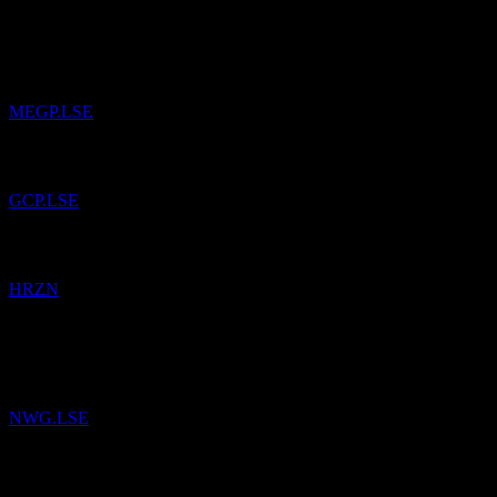
14
Apr
26
ME Group International
foi adicionado à lista de favoritos.
MEGP.LSE
GCP Infrastructure Investments Limited
foi adicionado à lista de favor
GCP.LSE
Horizon Technology Finance
foi adicionado à lista de favoritos.
HRZN
4
Mar
26
NatWest Group
foi adicionado à lista de favoritos.
NWG.LSE
18
Feb
26
ABB
foi adicionado à lista de favoritos.