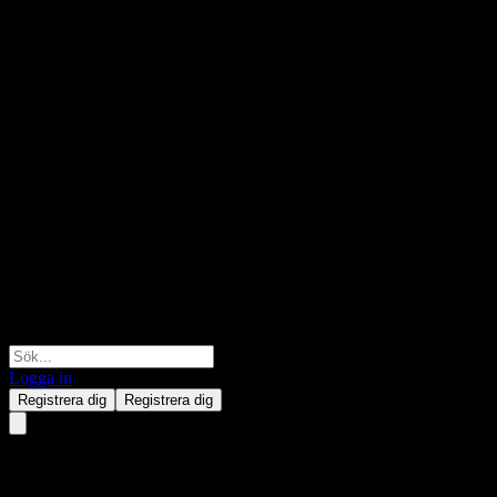
Logga in
Registrera dig
Registrera dig
Mål och Framtida Värden för