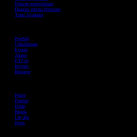
Dagens toppvinnare
Dagens största förlorare
Topp AI-aktier
Funktioner
Portfölj
Utdelningar
Events
Aktier
ETF:er
Krypto
Råvaror
company
Priser
Partner
Hjälp
Blogg
Lär dig
Press
Juridisk information