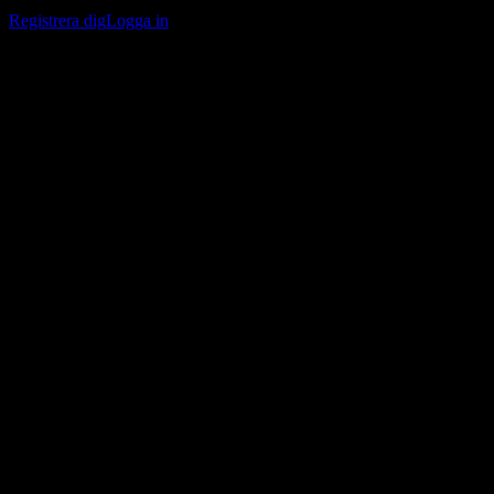
bevakningslistor och följa din portfölj eller utdelningar.
Registrera dig
Logga in