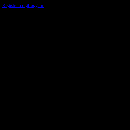
bevakningslistor och följa din portfölj eller utdelningar.
Registrera dig
Logga in