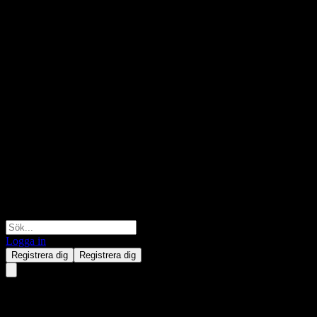
Logga in
Registrera dig
Registrera dig
China Resources Land