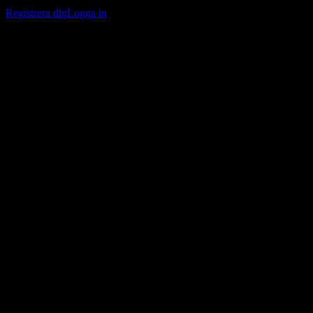
bevakningslistor och följa din portfölj eller utdelningar.
Registrera dig
Logga in