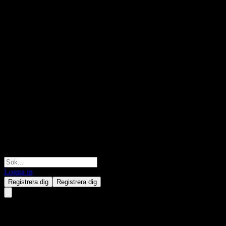
Logga in
Registrera dig
Registrera dig
Avic Aviation High-Technology