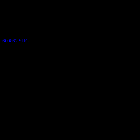
(600862.SHG) Q3 2024
Finansiella resultat
600862.SHG
23
Aug
Bekräftat
Aug 22
Oct 22
Q2 2024
Q3 2024
0,13
0,14
0,14
0,14
Detaljer
Förväntad EPS