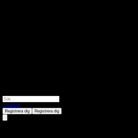
Logga in
Registrera dig
Registrera dig
Nanjing OLO Home