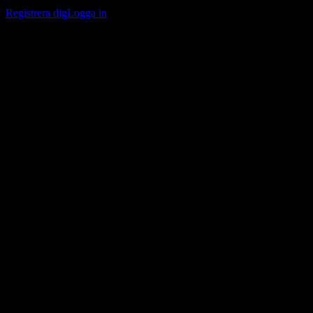
bevakningslistor och följa din portfölj eller utdelningar.
Registrera dig
Logga in