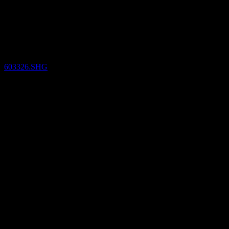
Furnishing (603326.SHG) Q3
2024
Finansiella resultat
603326.SHG
24
Aug
Bekräftat
Aug 22
Oct 22
Q2 2024
Q3 2024
0,08
0,11
0,14
0,17
Detaljer
Förväntad EPS