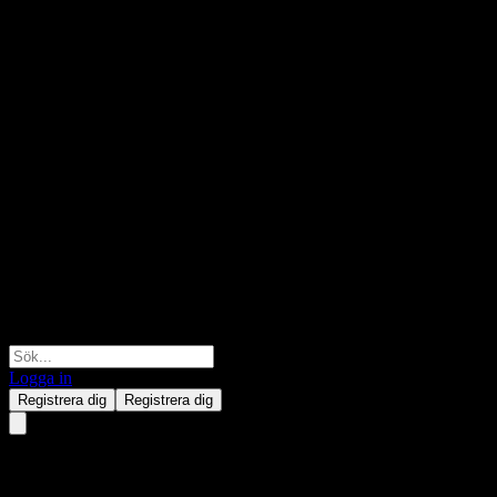
Logga in
Registrera dig
Registrera dig
SpareBank 1 Ostlandet