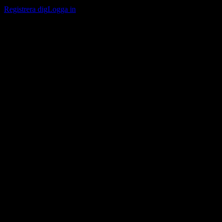
bevakningslistor och följa din portfölj eller utdelningar.
Registrera dig
Logga in